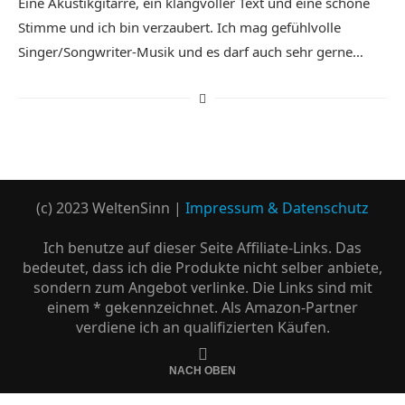
Eine Akustikgitarre, ein klangvoller Text und eine schöne
Stimme und ich bin verzaubert. Ich mag gefühlvolle
Singer/Songwriter-Musik und es darf auch sehr gerne…
(c) 2023 WeltenSinn |
Impressum & Datenschutz
Ich benutze auf dieser Seite Affiliate-Links. Das
bedeutet, dass ich die Produkte nicht selber anbiete,
sondern zum Angebot verlinke. Die Links sind mit
einem * gekennzeichnet. Als Amazon-Partner
verdiene ich an qualifizierten Käufen.
NACH OBEN