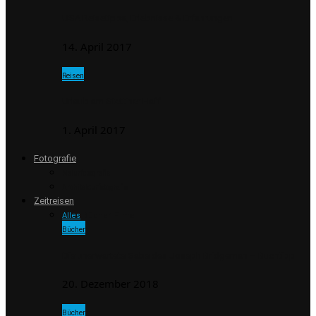
USA Reisetipps, Erlebnisse & Erfahrungen
14. April 2017
Reisen
Urlaub am Stettiner Haff
1. April 2017
Fotografie
Naturfotografie
Architekturfotografie
Zeitreisen
Alles
Bücher
Filme
Bücher
Die unerwartete Gabe des Joseph Bridgeman – Buchtipp
20. Dezember 2018
Bücher