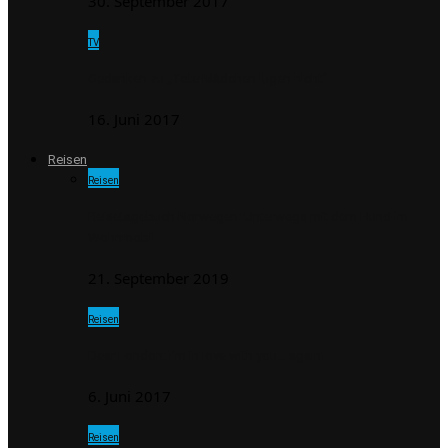
30. September 2017
TV
Gedanken zu „Tote Mädchen lügen nicht“
16. Juni 2017
Reisen
Reisen
Reisetagebuch Norwegen: Unterwegs mit dem Hund im
Wohnmobil
21. September 2019
Reisen
Dear London: I’m in love with you… again!
6. Juni 2017
Reisen