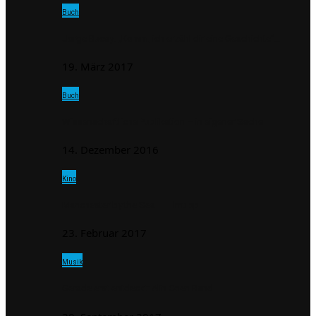
Buch
Jorge Bucay: „Komm, ich erzähl dir eine Geschichte“…
19. März 2017
Buch
Wissenschaftliche Publikation – in eigener Sache
14. Dezember 2016
Kino
Manchester by the Sea – Filmtipp
23. Februar 2017
Musik
Gerade erst entdeckt: Alin Coen Band