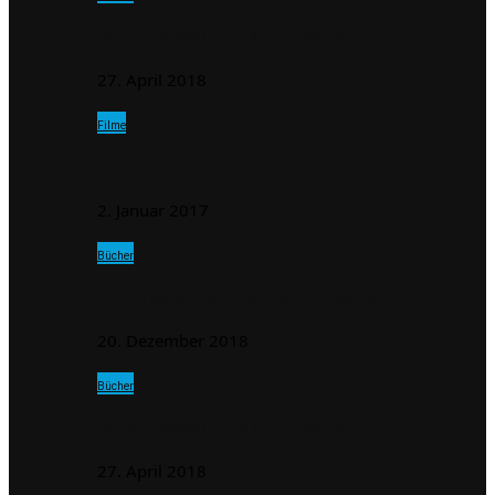
Phillip P. Peterson: „Flug 39“ – Buchtipp
27. April 2018
Filme
The Man From Earth – Filmtipp
2. Januar 2017
Bücher
Die unerwartete Gabe des Joseph Bridgeman – Buchtipp
20. Dezember 2018
Bücher
Phillip P. Peterson: „Flug 39“ – Buchtipp
27. April 2018