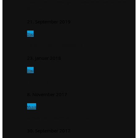
Reisetagebuch Norwegen: Unterwegs mit dem Hund im
Wohnmobil
21. September 2019
Blog
Fotokurs in der Knipsakademie
23. Januar 2018
Blog
DIY – String Art
8. November 2017
Musik
Gerade erst entdeckt: Alin Coen Band
30. September 2017