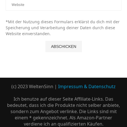
*Mit der Nutzung dieses Formulars erklärst du dich mit der
Speicherung und Verarbeitung deiner Daten durch diese
Website einverstanden.
(c) 2023 WeltenSinn |
Impressum & Datenschutz
Ich benutze auf dieser Seite Affiliate-Links. Das
bedeutet, dass ich die Produkte nicht selber anbiete,
sondern zum Angebot verlinke. Die Links sind mit
einem * gekennzeichnet. Als Amazon-Partner
verdiene ich an qualifizierten Käufen.