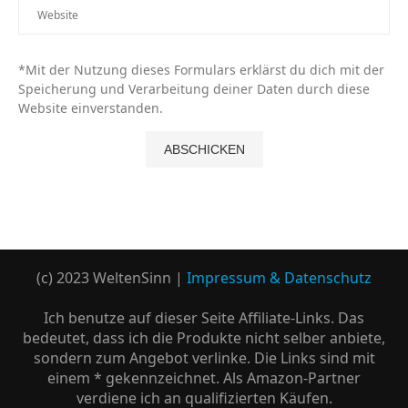
*Mit der Nutzung dieses Formulars erklärst du dich mit der
Speicherung und Verarbeitung deiner Daten durch diese
Website einverstanden.
(c) 2023 WeltenSinn |
Impressum & Datenschutz
Ich benutze auf dieser Seite Affiliate-Links. Das
bedeutet, dass ich die Produkte nicht selber anbiete,
sondern zum Angebot verlinke. Die Links sind mit
einem * gekennzeichnet. Als Amazon-Partner
verdiene ich an qualifizierten Käufen.