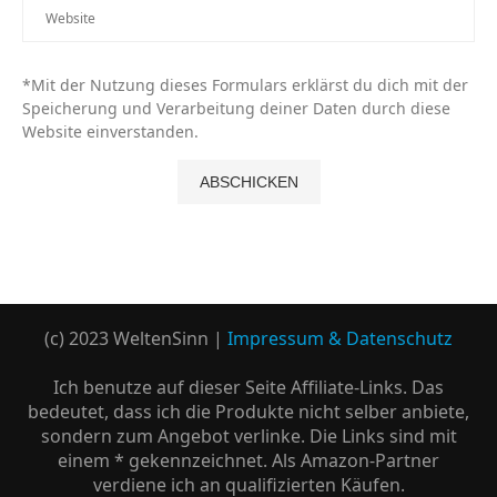
*Mit der Nutzung dieses Formulars erklärst du dich mit der
Speicherung und Verarbeitung deiner Daten durch diese
Website einverstanden.
(c) 2023 WeltenSinn |
Impressum & Datenschutz
Ich benutze auf dieser Seite Affiliate-Links. Das
bedeutet, dass ich die Produkte nicht selber anbiete,
sondern zum Angebot verlinke. Die Links sind mit
einem * gekennzeichnet. Als Amazon-Partner
verdiene ich an qualifizierten Käufen.