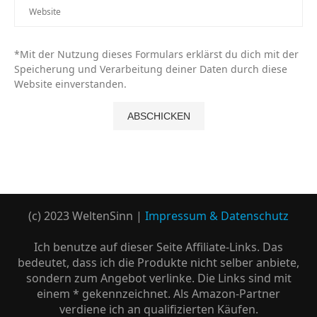
*Mit der Nutzung dieses Formulars erklärst du dich mit der
Speicherung und Verarbeitung deiner Daten durch diese
Website einverstanden.
(c) 2023 WeltenSinn |
Impressum & Datenschutz
Ich benutze auf dieser Seite Affiliate-Links. Das
bedeutet, dass ich die Produkte nicht selber anbiete,
sondern zum Angebot verlinke. Die Links sind mit
einem * gekennzeichnet. Als Amazon-Partner
verdiene ich an qualifizierten Käufen.