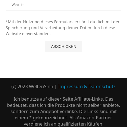
*Mit der Nutzung dieses Formulars erklärst du dich mit der
Speicherung und Verarbeitung deiner Daten durch diese
Website einverstanden.
(c) 2023 WeltenSinn |
Impressum & Datenschutz
Ich benutze auf dieser Seite Affiliate-Links. Das
bedeutet, dass ich die Produkte nicht selber anbiete,
sondern zum Angebot verlinke. Die Links sind mit
einem * gekennzeichnet. Als Amazon-Partner
verdiene ich an qualifizierten Käufen.