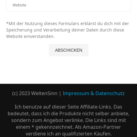
*Mit der Nutzung dieses Formulars erklärst du dich mit der
Speicherung und Verarbeitung deiner Daten durch diese
Website einverstanden.
(c) 2023 WeltenSinn |
Impressum & Datenschutz
Ich benutze auf dieser Seite Affiliate-Links. Das
bedeutet, dass ich die Produkte nicht selber anbiete,
sondern zum Angebot verlinke. Die Links sind mit
einem * gekennzeichnet. Als Amazon-Partner
verdiene ich an qualifizierten Käufen.