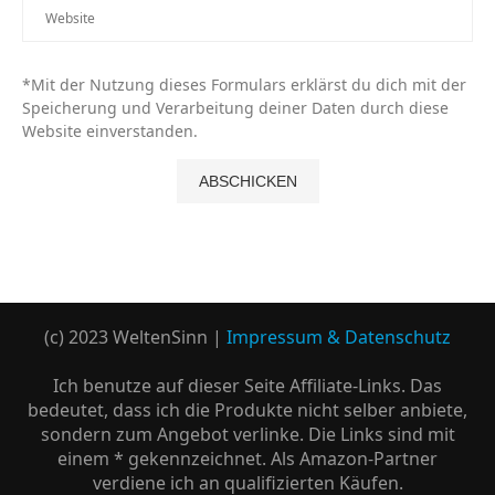
*Mit der Nutzung dieses Formulars erklärst du dich mit der
Speicherung und Verarbeitung deiner Daten durch diese
Website einverstanden.
(c) 2023 WeltenSinn |
Impressum & Datenschutz
Ich benutze auf dieser Seite Affiliate-Links. Das
bedeutet, dass ich die Produkte nicht selber anbiete,
sondern zum Angebot verlinke. Die Links sind mit
einem * gekennzeichnet. Als Amazon-Partner
verdiene ich an qualifizierten Käufen.