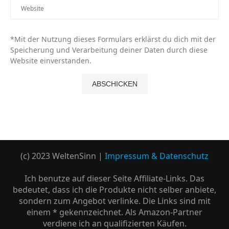
*Mit der Nutzung dieses Formulars erklärst du dich mit der
Speicherung und Verarbeitung deiner Daten durch diese
Website einverstanden.
(c) 2023 WeltenSinn |
Impressum & Datenschutz
Ich benutze auf dieser Seite Affiliate-Links. Das
bedeutet, dass ich die Produkte nicht selber anbiete,
sondern zum Angebot verlinke. Die Links sind mit
einem * gekennzeichnet. Als Amazon-Partner
verdiene ich an qualifizierten Käufen.