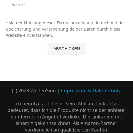
*Mit der Nutzung dieses Formulars erklärst du dich mit der
Speicherung und Verarbeitung deiner Daten durch diese
Website einverstanden.
(c) 2023 WeltenSinn |
Impressum & Datenschutz
Ich benutze auf dieser Seite Affiliate-Links. Das
bedeutet, dass ich die Produkte nicht selber anbiete,
sondern zum Angebot verlinke. Die Links sind mit
einem * gekennzeichnet. Als Amazon-Partner
verdiene ich an qualifizierten Käufen.