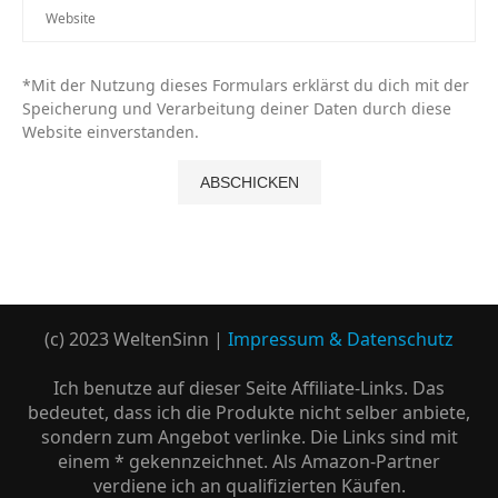
*Mit der Nutzung dieses Formulars erklärst du dich mit der
Speicherung und Verarbeitung deiner Daten durch diese
Website einverstanden.
(c) 2023 WeltenSinn |
Impressum & Datenschutz
Ich benutze auf dieser Seite Affiliate-Links. Das
bedeutet, dass ich die Produkte nicht selber anbiete,
sondern zum Angebot verlinke. Die Links sind mit
einem * gekennzeichnet. Als Amazon-Partner
verdiene ich an qualifizierten Käufen.