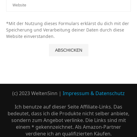
*Mit der Nutzung dieses Formulars erklärst du dich mit der
Speicherung und Verarbeitung deiner Daten durch diese
Website einverstanden.
(c) 2023 WeltenSinn |
Impressum & Datenschutz
Ich benutze auf dieser Seite Affiliate-Links. Das
bedeutet, dass ich die Produkte nicht selber anbiete,
sondern zum Angebot verlinke. Die Links sind mit
einem * gekennzeichnet. Als Amazon-Partner
verdiene ich an qualifizierten Käufen.