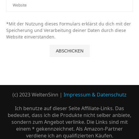
*Mit der Nutzung dieses Formulars erklärst du dich mit der
Speicherung und Verarbeitung deiner Daten durch diese
Website einverstanden.
(c) 2023 WeltenSinn |
Impressum & Datenschutz
Ich benutze auf dieser Seite Affiliate-Links. Das
bedeutet, dass ich die Produkte nicht selber anbiete,
sondern zum Angebot verlinke. Die Links sind mit
einem * gekennzeichnet. Als Amazon-Partner
verdiene ich an qualifizierten Käufen.